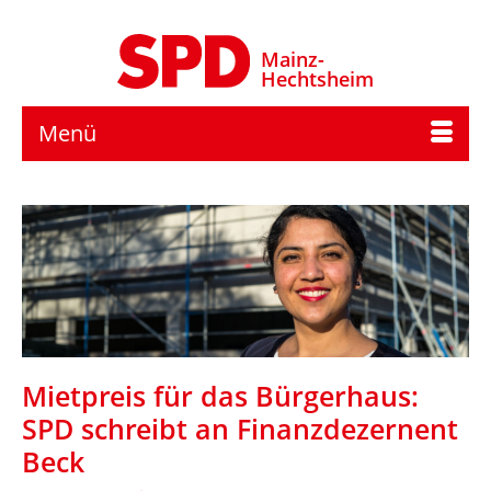
Mainz-
Hechtsheim
Menü
Mietpreis für das Bürgerhaus:
SPD schreibt an Finanzdezernent
Beck