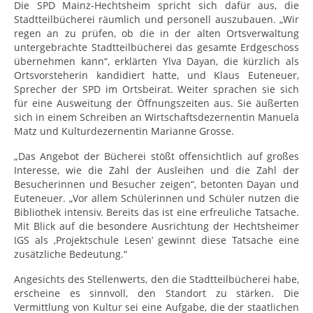
Die SPD Mainz-Hechtsheim spricht sich dafür aus, die
Stadtteilbücherei räumlich und personell auszubauen. „Wir
regen an zu prüfen, ob die in der alten Ortsverwaltung
untergebrachte Stadtteilbücherei das gesamte Erdgeschoss
übernehmen kann“, erklärten Ylva Dayan, die kürzlich als
Ortsvorsteherin kandidiert hatte, und Klaus Euteneuer,
Sprecher der SPD im Ortsbeirat. We
iter sprachen sie sich
für eine Ausweitung der Öffnungszeiten aus. Sie äußerten
sich in einem Schreiben an Wirtschaftsdezernentin Manuela
Matz und Kulturdezernentin Marianne Grosse.
„Das Angebot der Bücherei stößt offensichtlich auf großes
Interesse, wie die Zahl der Ausleihen und die Zahl der
Besucherinnen und Besucher zeigen“, betonten Dayan und
Euteneuer. „Vor allem Schülerinnen und Schüler nutzen die
Bibliothek intensiv. Bereits das ist eine erfreuliche Tatsache.
Mit Blick auf die besondere Ausrichtung der Hechtsheimer
IGS als ‚Projektschule Lesen’ gewinnt diese Tatsache eine
zusätzliche Bedeutung.“
Angesichts des Stellenwerts, den die Stadtteilbücherei habe,
erscheine es sinnvoll, den Standort zu stärken. Die
Vermittlung von Kultur sei eine Aufgabe, die der staatlichen